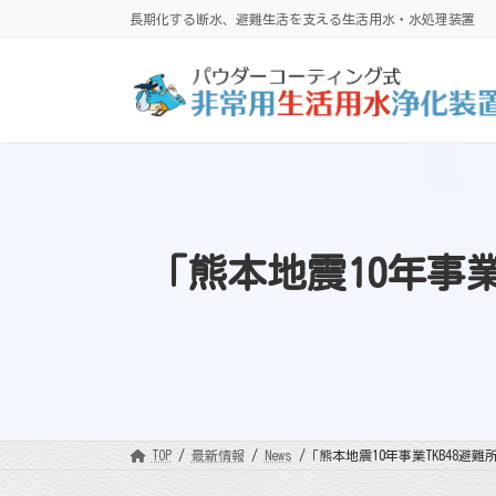
コ
ナ
長期化する断水、避難生活を支える生活用水・水処理装置
ン
ビ
テ
ゲ
ン
ー
ツ
シ
へ
ョ
ス
ン
キ
に
ッ
移
プ
動
｢熊本地震10年事業T
TOP
最新情報
News
｢熊本地震10年事業TKB48避難所訓