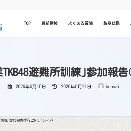
TOP
最新情報
よくある質問
製品仕様
KB48避難所訓練｣参加報告③(2
最
2026年6月15日
2026年6月21日
bousai
終
更
新
日
時
:
練｣参加報告③(2026-5-16～17)